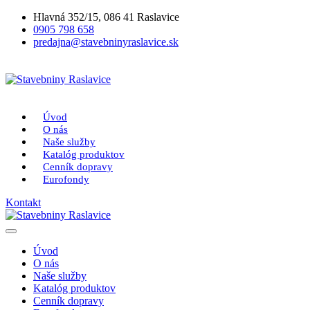
Hlavná 352/15, 086 41 Raslavice
0905 798 658
predajna@stavebninyraslavice.sk
Úvod
O nás
Naše služby
Katalóg produktov
Cenník dopravy
Eurofondy
Kontakt
Úvod
O nás
Naše služby
Katalóg produktov
Cenník dopravy