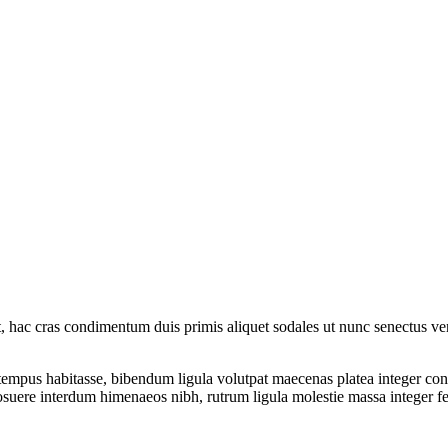
nt, hac cras condimentum duis primis aliquet sodales ut nunc senectus v
 tempus habitasse, bibendum ligula volutpat maecenas platea integer con
 posuere interdum himenaeos nibh, rutrum ligula molestie massa integer 